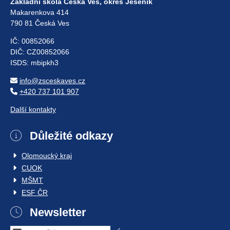
Základní škola Česká Ves, okres Jeseník
Makarenkova 414
790 81 Česká Ves
IČ: 00852066
DIČ: CZ00852066
ISDS: mbipkh3
info@zsceskaves.cz
+420 737 101 907
Další kontakty
Důležité odkazy
Olomoucký kraj
CUOK
MŠMT
ESF ČR
Newsletter