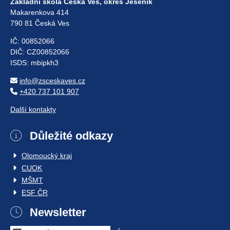
Základní škola Česká Ves, okres Jeseník
Makarenkova 414
790 81 Česká Ves
IČ: 00852066
DIČ: CZ00852066
ISDS: mbipkh3
info@zsceskaves.cz
+420 737 101 907
Další kontakty
Důležité odkazy
Olomoucký kraj
CUOK
MŠMT
ESF ČR
Newsletter