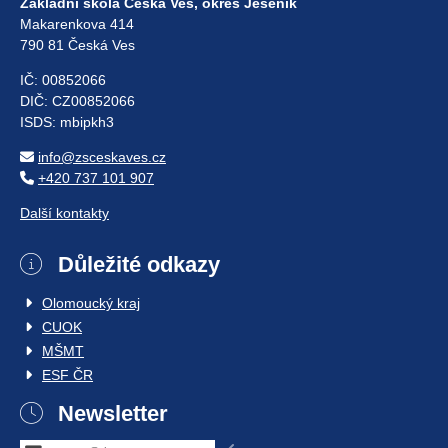
Základní škola Česká Ves, okres Jeseník
Makarenkova 414
790 81 Česká Ves
IČ: 00852066
DIČ: CZ00852066
ISDS: mbipkh3
info@zsceskaves.cz
+420 737 101 907
Další kontakty
Důležité odkazy
Olomoucký kraj
CUOK
MŠMT
ESF ČR
Newsletter