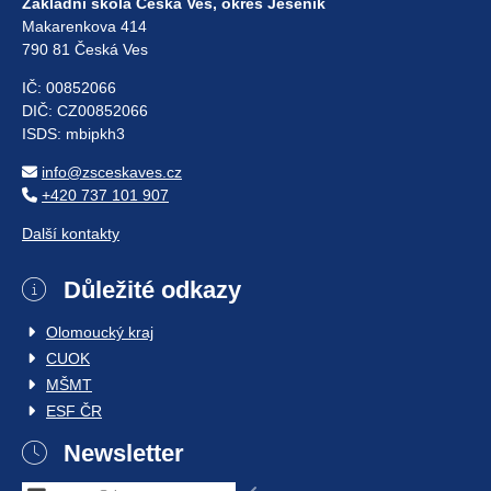
Základní škola Česká Ves, okres Jeseník
Makarenkova 414
790 81 Česká Ves
IČ: 00852066
DIČ: CZ00852066
ISDS: mbipkh3
info@zsceskaves.cz
+420 737 101 907
Další kontakty
Důležité odkazy
Olomoucký kraj
CUOK
MŠMT
ESF ČR
Newsletter