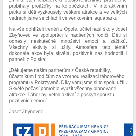
probíhaly projížďky na koloběžkách. V interaktivním
parku si děti vyzkoušely veškeré atrakce a ve velkých
vedrech jsme se chladili ve venkovním aquaparku.
Na vše dohlíželi trenéři z Opole, učitel naší školy Josef
Zbýňovec ve spolupráci s nadšených rodiči. Děti si
odnesly neskutečné množství emocí a zážitků.
Všechny aktivity si užily. Atmosféra této téměř
dokonalé akce byla skvělá, pozitivně nás hodnotili i
partneři z Polska:
„Děkujeme našim partnerům z České republiky,
účastníkům i rodičům za vzornou realizaci táborového
programu v Pokrzywně. Díky vám jsme si to spolu užili.
Skvělé počasí pomohlo využít všechny plánované
atrakce. Tábor byl velmi aktivní a poskytl spoustu
pozitivních emocí.”
Josef Zbýňovec