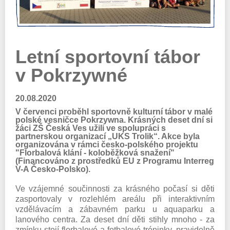
Letní sportovní tábor
v Pokrzywné
20.08.2020
V červenci proběhl sportovně kulturní tábor v malé
polské vesničce Pokrzywna. Krásných deset dní si
žáci ZŠ Česká Ves užili ve spolupráci s
partnerskou organizací „UKS Trolik“. Akce byla
organizována v rámci česko-polského projektu
"Florbalová klání - koloběžková snažení"
(Financováno z prostředků EU z Programu Interreg
V-A Česko-Polsko).
Ve vzájemné součinnosti za krásného počasí si děti
zasportovaly v rozlehlém areálu při interaktivním
vzdělávacím a zábavném parku u aquaparku a
lanového centra. Za deset dní děti stihly mnoho - za
zmínku stojí florbalové a fotbalové tréninky, pravidelně