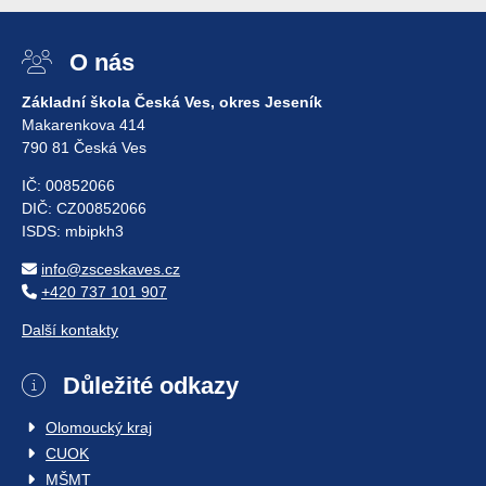
O nás
Základní škola Česká Ves, okres Jeseník
Makarenkova 414
790 81 Česká Ves
IČ: 00852066
DIČ: CZ00852066
ISDS: mbipkh3
info@zsceskaves.cz
+420 737 101 907
Další kontakty
Důležité odkazy
Olomoucký kraj
CUOK
MŠMT