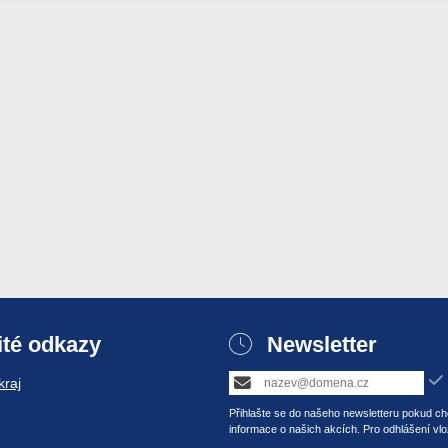
ité odkazy
Newsletter
raj
Přihlašte se do našeho newsletteru pokud chc
informace o našich akcích. Pro odhlášení vlo