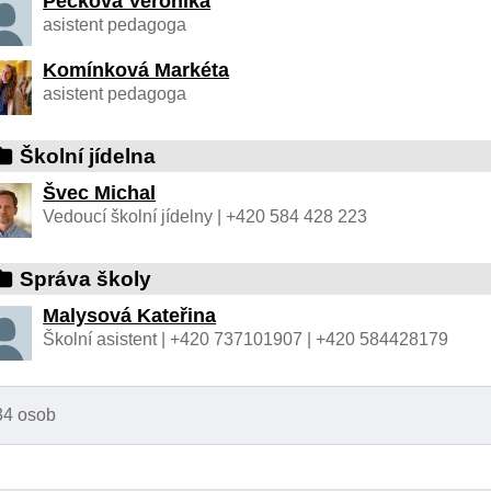
Pěčková Veronika
asistent pedagoga
Komínková Markéta
asistent pedagoga
Školní jídelna
Švec Michal
Vedoucí školní jídelny | +420 584 428 223
Správa školy
Malysová Kateřina
Školní asistent | +420 737101907 | +420 584428179
34 osob