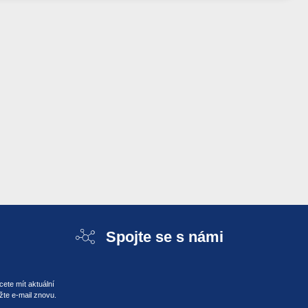
Spojte se s námi
ete mít aktuální
žte e-mail znovu.