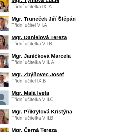
Mgr. Týmová Lucie
Třídní učitelka IX. A
Mgr. Truneček Jiří Štěpán
Třídní učitel VII.A
Mgr. Danielová Tereza
Třídní učitelka VII.B
Mgr. Janíčková Marcela
Třídní učitelka VIII. A
Mgr. Zbýňovec Josef
Třídní učitel IX.B
Mgr. Malá Iveta
Třídní učitelka VIII.C
Mgr. Přikrylová Kristýna
Třídní učitelka VIII.B
Mgr. Černá Tereza