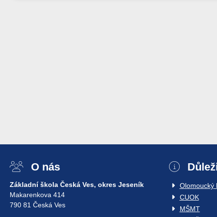
O nás
Důlež
Základní škola Česká Ves, okres Jeseník
Olomoucký k
Makarenkova 414
CUOK
790 81 Česká Ves
MŠMT