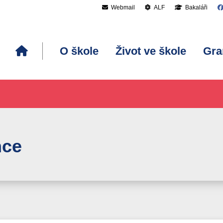
Webmail
ALF
Bakaláři
O škole
Život ve škole
Gra
nce