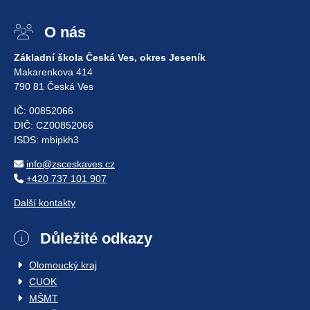
O nás
Základní škola Česká Ves, okres Jeseník
Makarenkova 414
790 81 Česká Ves
IČ: 00852066
DIČ: CZ00852066
ISDS: mbipkh3
info@zsceskaves.cz
+420 737 101 907
Další kontakty
Důležité odkazy
Olomoucký kraj
CUOK
MŠMT