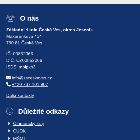
O nás
Základní škola Česká Ves, okres Jeseník
Makarenkova 414
790 81 Česká Ves
IČ: 00852066
DIČ: CZ00852066
ISDS: mbipkh3
info@zsceskaves.cz
+420 737 101 907
Další kontakty
Důležité odkazy
Olomoucký kraj
CUOK
MŠMT