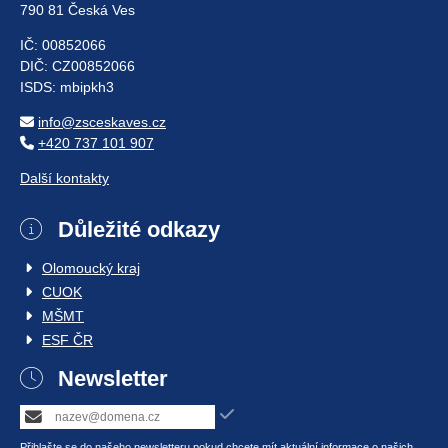
790 81 Česká Ves
IČ: 00852066
DIČ: CZ00852066
ISDS: mbipkh3
info@zsceskaves.cz
+420 737 101 907
Další kontakty
Důležité odkazy
Olomoucký kraj
CUOK
MŠMT
ESF ČR
Newsletter
Přihlašte se do našeho newsletteru pokud chcete mít aktuální informace o našich