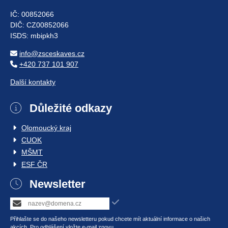
IČ: 00852066
DIČ: CZ00852066
ISDS: mbipkh3
info@zsceskaves.cz
+420 737 101 907
Další kontakty
Důležité odkazy
Olomoucký kraj
CUOK
MŠMT
ESF ČR
Newsletter
Přihlašte se do našeho newsletteru pokud chcete mít aktuální informace o našich
akcích. Pro odhlášení vložte e-mail znovu.