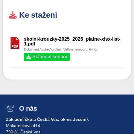
Ke stažení
skolni-krouzky-2025_2026_platne-xlsx-list-
1.pdf
Dokument Adobe Acrobat | Velikost souboru: 64 Kb
Stáhnout soubor
O nás
Základní škola Česká Ves, okres Jeseník
Makarenkova 414
790 81 Česká Ves