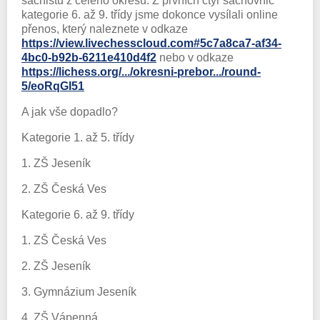
šachistů z celého okresu. Z prvních čtyř šachovnic
kategorie 6. až 9. třídy jsme dokonce vysílali online
přenos, který naleznete v odkaze
https://view.livechesscloud.com#5c7a8ca7-af34-
4bc0-b92b-6211e410d4f2
nebo v odkaze
https://lichess.org/.../okresni-prebor.../round-
5/eoRqGI51
A jak vše dopadlo?
Kategorie 1. až 5. třídy
1. ZŠ Jeseník
2. ZŠ Česká Ves
Kategorie 6. až 9. třídy
1. ZŠ Česká Ves
2. ZŠ Jeseník
3. Gymnázium Jeseník
4. ZŠ Vápenná