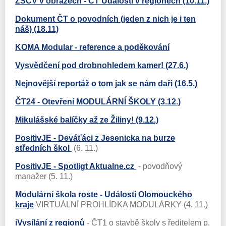
ZŠČV v obrazech - ČT Události v regionech (10.11.)
Dokument ČT o povodních (jeden z nich je i ten
náš) (18.11)
KOMA Modular - reference a poděkování
Vysvědčení pod drobnohledem kamer! (27.6.)
Nejnovější reportáž o tom jak se nám daři (16.5.)
ČT24 - Otevření MODULÁRNÍ ŠKOLY (3.12.)
Mikulášské balíčky až ze Žiliny! (9.12.)
PositivJE - Deváťáci z Jesenicka na burze
středních škol
(6. 11.)
PositivJE - Spotligt Aktualne.cz
- povodňový
manažer (5. 11.)
Modulární škola roste - Události Olomouckého
kraje
VIRTUÁLNÍ PROHLÍDKA MODULÁRKY (4. 11.)
iVysílání z regionů
- ČT1 o stavbě školy s ředitelem p.