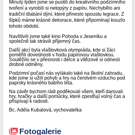
Minulý týden jsme se pustili do kreativního podzimního
tvoření a vyrobili si netopýry z papíru. Nechybělo ani
tradiční dlabání dýní, které přineslo spoustu legrace. Z
šípků máme krásné dekorace, které připomínají kouzlo
tohoto období.
Navštívili jsme také kino Pohoda v Jeseníku a
společně tak strávili příjemný čas.
Další akcí byla vlaštovková olympiáda, kde si žáci
poměřili dovednosti v hodu papírovou vlaštovkou.
Soutěžilo se v přesnosti i délce a vítězové si odnesli
drobné odměny.
Podzimní počasí nás vylákalo také na školní zahradu,
kde jsme si užili pohyb a hry na čerstvém vzduchu pod
paprsky krásného babího léta.
Na závěr bychom rádi poděkovali všem, kteří darovali
hry, hračky a další pomůcky, které zpestřují volný čas a
přispívají k radosti.
Bc. Adéla Kubalová, vychovatelka
Fotogalerie