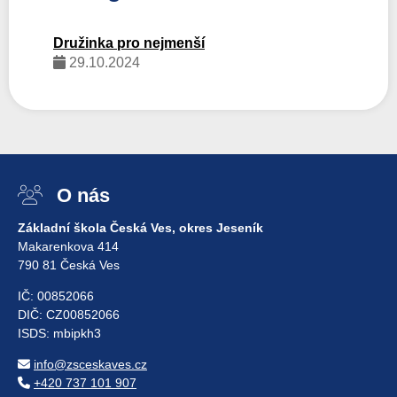
Družinka pro nejmenší
29.10.2024
O nás
Základní škola Česká Ves, okres Jeseník
Makarenkova 414
790 81 Česká Ves
IČ: 00852066
DIČ: CZ00852066
ISDS: mbipkh3
info@zsceskaves.cz
+420 737 101 907