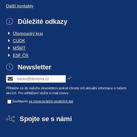
Další kontakty
Důležité odkazy
Olomoucký kraj
CUOK
MŠMT
ESF ČR
Newsletter
Přihlašte se do našeho newsletteru pokud chcete mít aktuální informace o našich
akcích. Pro odhlášení vložte e-mail znovu.
Souhlasím
se zpracováním osobních dat
Spojte se s námi