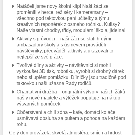
Natáčeli jsme nový školní klip! Naši žáci se
proměnili v herce, režiséry i kameramany –
všechno pod taktovkou paní učitelky a týmu
kreativních reportérek z osmého ročníku. Kulisy?
Naše vlastní chodby, třídy, modulární škola, jídelna!
Aktivity s průvodci – naši žáci se stali hrdými
ambasadory školy a s úsměvem prováděli
návštěvníky, předváděli aktivity a ukazovali to
nejlepší ze své práce.
Tvořivé dílny a aktivity – návštěvníci si mohli
vyzkoušet 3D tisk, robotiku, vyrobit si drobný dárek
nebo si uplést pomlázku. Dílničky jsou tradičně pod
taktovkou naší úžasné Rady rodičů.
Charitativní dražba – originální výtvory našich žáků
našly nové majitele a výtěžek poputuje na nákup
výtvarných pomůcek.
Občerstvení a chill zóna – kafe, domácí koláče,
usměvavá obsluha za pultem a pohoda na každém
rohu.
Celý den provázela skvělá atmosféra, smích a hrdost