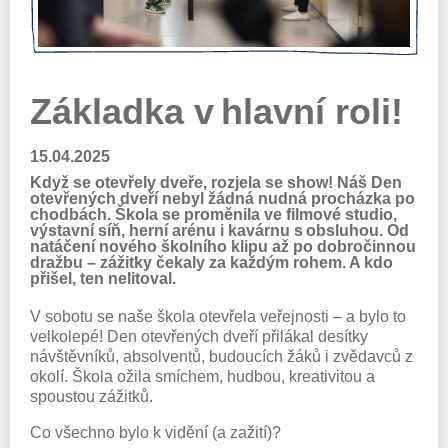
Základka v hlavní roli!
15.04.2025
Když se otevřely dveře, rozjela se show! Náš Den
otevřených dveří nebyl žádná nudná procházka po
chodbách. Škola se proměnila ve filmové studio,
výstavní síň, herní arénu i kavárnu s obsluhou. Od
natáčení nového školního klipu až po dobročinnou
dražbu – zážitky čekaly za každým rohem. A kdo
přišel, ten nelitoval.
V sobotu se naše škola otevřela veřejnosti – a bylo to
velkolepé! Den otevřených dveří přilákal desítky
návštěvníků, absolventů, budoucích žáků i zvědavců z
okolí. Škola ožila smíchem, hudbou, kreativitou a
spoustou zážitků.
Co všechno bylo k vidění (a zažití)?