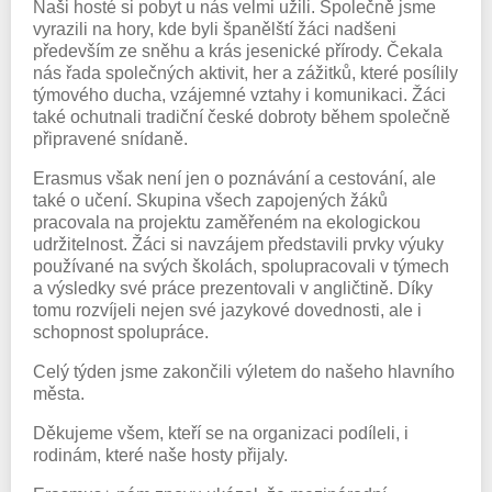
Naši hosté si pobyt u nás velmi užili. Společně jsme
vyrazili na hory, kde byli španělští žáci nadšeni
především ze sněhu a krás jesenické přírody. Čekala
nás řada společných aktivit, her a zážitků, které posílily
týmového ducha, vzájemné vztahy i komunikaci. Žáci
také ochutnali tradiční české dobroty během společně
připravené snídaně.
Erasmus však není jen o poznávání a cestování, ale
také o učení. Skupina všech zapojených žáků
pracovala na projektu zaměřeném na ekologickou
udržitelnost. Žáci si navzájem představili prvky výuky
používané na svých školách, spolupracovali v týmech
a výsledky své práce prezentovali v angličtině. Díky
tomu rozvíjeli nejen své jazykové dovednosti, ale i
schopnost spolupráce.
Celý týden jsme zakončili výletem do našeho hlavního
města.
Děkujeme všem, kteří se na organizaci podíleli, i
rodinám, které naše hosty přijaly.