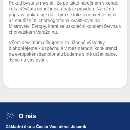
Pokud byste si mysleli, že po takto náročném víkendu
čeká děvčata odpočinek, opak je pravdou. Náročná
příprava pokračuje dál. Tým se totiž s neuvěřitelnými
34 soutěžními choreografiemi kvalifikoval na
Mistrovství Evropy, které se uskuteční koncem června v
chorvatském Varaždinu.
Všem děvčatům děkujeme za úžasné výsledky,
blahopřejeme k úspěchu a v mezinárodní konkurenci
na evropském šampionátu budeme silně držet palce.
Jsme na vás pyšní.
O nás
Základní škola Česká Ves, okres Jeseník