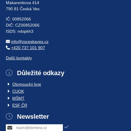
Makarenkova 414
790 81 Česká Ves
IČ: 00852066
DIČ: CZ00852066
ISDS: mbipkh3
info@zsceskaves.cz
+420 737 101 907
Další kontakty
Důležité odkazy
Olomoucký kraj
CUOK
MŠMT
ESF ČR
Newsletter