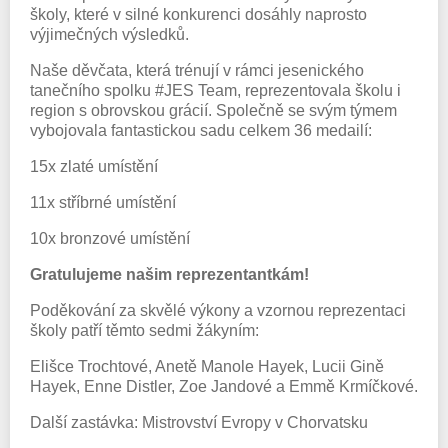
školy, které v silné konkurenci dosáhly naprosto
výjimečných výsledků.
Naše děvčata, která trénují v rámci jesenického
tanečního spolku #JES Team, reprezentovala školu i
region s obrovskou grácií. Společně se svým týmem
vybojovala fantastickou sadu celkem 36 medailí:
15x zlaté umístění
11x stříbrné umístění
10x bronzové umístění
Gratulujeme našim reprezentantkám!
Poděkování za skvělé výkony a vzornou reprezentaci
školy patří těmto sedmi žákyním:
Elišce Trochtové, Anetě Manole Hayek, Lucii Gině
Hayek, Enne Distler, Zoe Jandové a Emmě Krmíčkové.
Další zastávka: Mistrovství Evropy v Chorvatsku