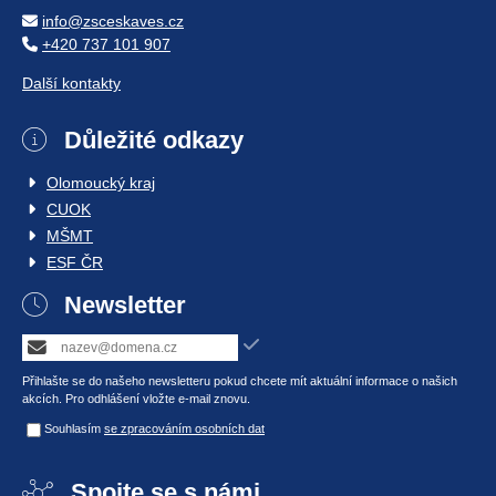
info@zsceskaves.cz
+420 737 101 907
Další kontakty
Důležité odkazy
Olomoucký kraj
CUOK
MŠMT
ESF ČR
Newsletter
Přihlašte se do našeho newsletteru pokud chcete mít aktuální informace o našich
akcích. Pro odhlášení vložte e-mail znovu.
Souhlasím
se zpracováním osobních dat
Spojte se s námi