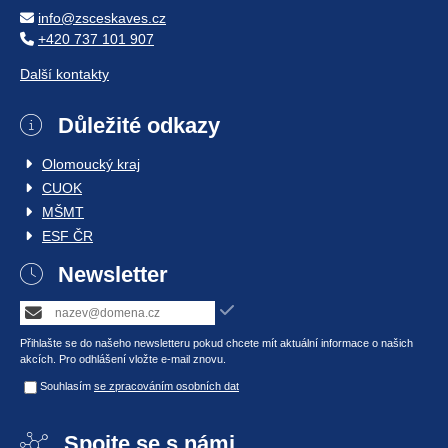
info@zsceskaves.cz
+420 737 101 907
Další kontakty
Důležité odkazy
Olomoucký kraj
CUOK
MŠMT
ESF ČR
Newsletter
Přihlašte se do našeho newsletteru pokud chcete mít aktuální informace o našich
akcích. Pro odhlášení vložte e-mail znovu.
Souhlasím
se zpracováním osobních dat
Spojte se s námi