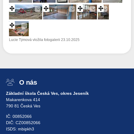
Edit
Edit
Edit
Edit
Edit
Lucie Týmová vložila fotogalerii 23.10.2025
O nás
Základní škola Česká Ves, okres Jeseník
Makarenkova 414
790 81 Česká Ves
IČ: 00852066
DIČ: CZ00852066
ISDS: mbipkh3