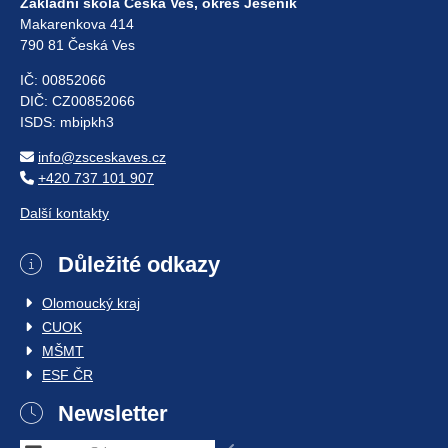
Základní škola Česká Ves, okres Jeseník
Makarenkova 414
790 81 Česká Ves
IČ: 00852066
DIČ: CZ00852066
ISDS: mbipkh3
info@zsceskaves.cz
+420 737 101 907
Další kontakty
Důležité odkazy
Olomoucký kraj
CUOK
MŠMT
ESF ČR
Newsletter