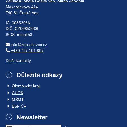
Základní škola Česká Ves, okres Jeseník
Makarenkova 414
790 81 Česká Ves
IČ: 00852066
DIČ: CZ00852066
ISDS: mbipkh3
info@zsceskaves.cz
+420 737 101 907
Další kontakty
Důležité odkazy
Olomoucký kraj
CUOK
MŠMT
ESF ČR
Newsletter