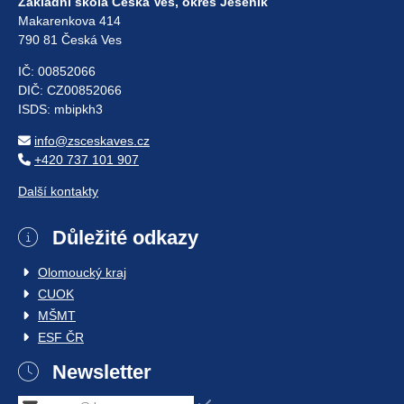
Základní škola Česká Ves, okres Jeseník
Makarenkova 414
790 81 Česká Ves
IČ: 00852066
DIČ: CZ00852066
ISDS: mbipkh3
info@zsceskaves.cz
+420 737 101 907
Další kontakty
Důležité odkazy
Olomoucký kraj
CUOK
MŠMT
ESF ČR
Newsletter