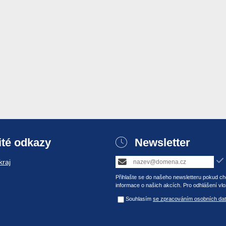
ité odkazy
Newsletter
raj
Přihlašte se do našeho newsletteru pokud chc
informace o našich akcích. Pro odhlášení vlo
Souhlasím
se zpracováním osobních dat