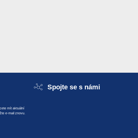
Spojte se s námi
ete mít aktuální
žte e-mail znovu.