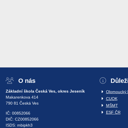
O nás
Důlež
Základní škola Česká Ves, okres Jeseník
Olomoucký k
Makarenkova 414
CUOK
790 81 Česká Ves
MŠMT
ESF ČR
IČ: 00852066
DIČ: CZ00852066
ISDS: mbipkh3