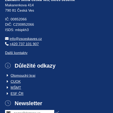
Makarenkova 414
790 81 Česká Ves
IČ: 00852066
DIČ: CZ00852066
ISDS: mbipkh3
info@zsceskaves.cz
+420 737 101 907
Další kontakty
Důležité odkazy
Olomoucký kraj
CUOK
MŠMT
ESF ČR
Newsletter