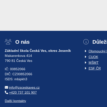
O nás
Důlež
Základní škola Česká Ves, okres Jeseník
Olomoucký k
Makarenkova 414
CUOK
790 81 Česká Ves
MŠMT
ESF ČR
IČ: 00852066
DIČ: CZ00852066
ISDS: mbipkh3
info@zsceskaves.cz
+420 737 101 907
Další kontakty