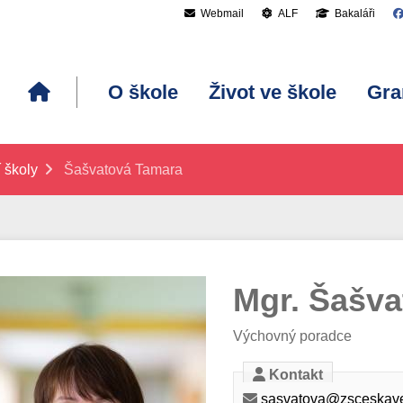
Webmail
ALF
Bakaláři
O škole
Život ve škole
Gra
 školy
Šašvatová Tamara
Mgr. Šašv
Výchovný poradce
Kontakt
sasvatova@zsceskave