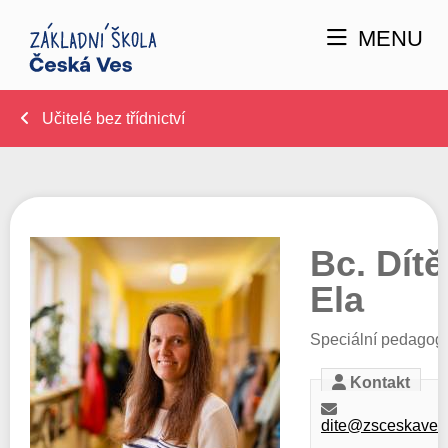
MENU
Učitelé bez třídnictví
Bc. Dítě
Ela
Speciální pedagog
Kontakt
dite@zsceskaves