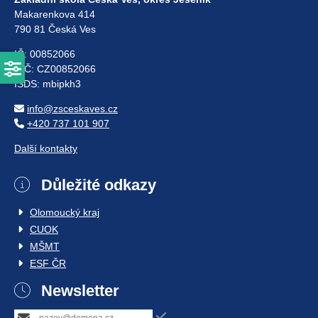
Makarenkova 414
790 81 Česká Ves
IČ: 00852066
DIČ: CZ00852066
ISDS: mbipkh3
info@zsceskaves.cz
+420 737 101 907
Další kontakty
Důležité odkazy
Olomoucký kraj
CUOK
MŠMT
ESF ČR
Newsletter