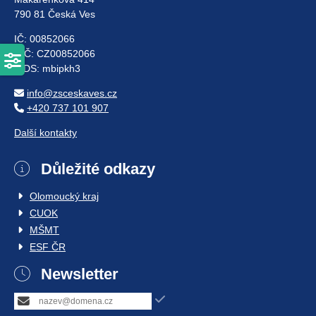
790 81 Česká Ves
IČ: 00852066
DIČ: CZ00852066
ISDS: mbipkh3
info@zsceskaves.cz
+420 737 101 907
Další kontakty
Důležité odkazy
Olomoucký kraj
CUOK
MŠMT
ESF ČR
Newsletter