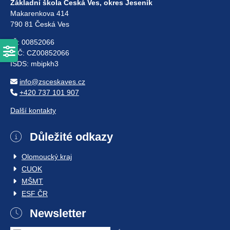
Základní škola Česká Ves, okres Jeseník
Makarenkova 414
790 81 Česká Ves
IČ: 00852066
DIČ: CZ00852066
ISDS: mbipkh3
info@zsceskaves.cz
+420 737 101 907
Další kontakty
Důležité odkazy
Olomoucký kraj
CUOK
MŠMT
ESF ČR
Newsletter