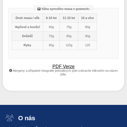
Váha syrového masa v gramech:
Druh masa / věk
6-10 let
11-15 let
15 a více
Vepřové a hovězí
60g
70g
80g
Drůběž
70g
80g
90g
Ryby
95g
110g
125
PDF Verze
Alergeny a případné fotografie jednotlivých jídel zobrazíte kliknutím na název
jídla.
O nás