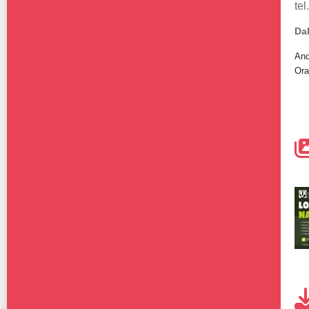
te
Dal
And
Ora