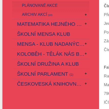
PLÁNOVANÉ AKCE
Čl
ARCHIV AKCÍ
Př
(10)
MATEMATIKA HEJNÉHO METODOU
Je
(1)
Po
ŠKOLNÍ MENSA KLUB
Zá
MENSA - KLUB NADANÝCH DĚTÍ
(2)
Čl
KOLOBĚH - TĚLÁK NÁS BAVÍ
(1)
ŠKOLNÍ DRUŽINA A KLUB
Fa
ŠKOLNÍ PARLAMENT
(1)
Ra
ČESKOVESKÁ KNIHOVNA
Ma
(3)
79
IČ