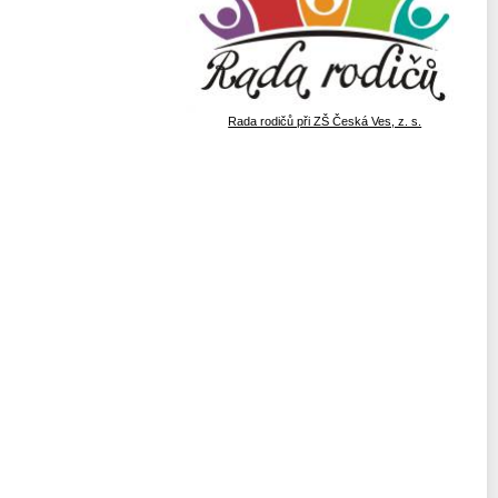
Rada rodičů při ZŠ Česká Ves, z. s.