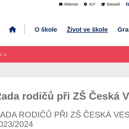
Webmail
ALF
Bakaláři
O škole
Život ve škole
Gra
. s.
ada rodičů při ZŠ Česká Ve
ADA RODIČŮ PŘI ZŠ ČESKÁ VES,
023/2024