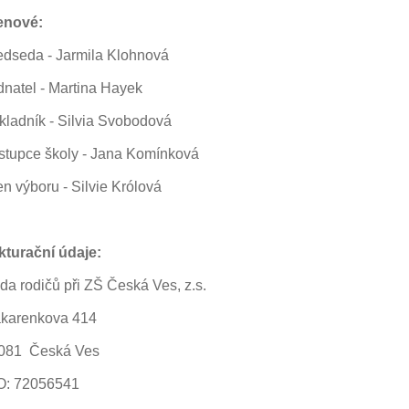
enové:
edseda - Jarmila Klohnová
dnatel - Martina Hayek
kladník - Silvia Svobodová
stupce školy - Jana Komínková
en výboru - Silvie Królová
kturační údaje:
da rodičů při ZŠ Česká Ves, z.s.
karenkova 414
081 Česká Ves
O: 72056541