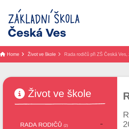
Home
Život ve škole
Rada rodičů při ZŠ Česká Ves, z
Život ve škole
R
R
2
RADA RODIČŮ
(2)