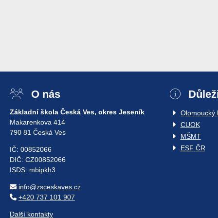
O nás
Důlež
Základní škola Česká Ves, okres Jeseník
Olomoucký k
Makarenkova 414
CUOK
790 81 Česká Ves
MŠMT
ESF ČR
IČ: 00852066
DIČ: CZ00852066
ISDS: mbipkh3
info@zsceskaves.cz
+420 737 101 907
Další kontakty