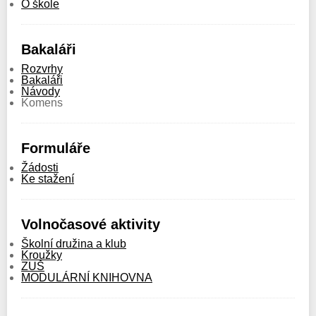
O škole
Bakaláři
Rozvrhy
Bakaláři
Návody
Komens
Formuláře
Žádosti
Ke stažení
Volnočasové aktivity
Školní družina a klub
Kroužky
ZUŠ
MODULÁRNÍ KNIHOVNA