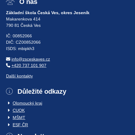
O nás
Základní škola Česká Ves, okres Jeseník
Makarenkova 414
790 81 Česká Ves
IČ: 00852066
DIČ: CZ00852066
ISDS: mbipkh3
info@zsceskaves.cz
+420 737 101 907
Další kontakty
Důležité odkazy
Olomoucký kraj
CUOK
MŠMT
ESF ČR