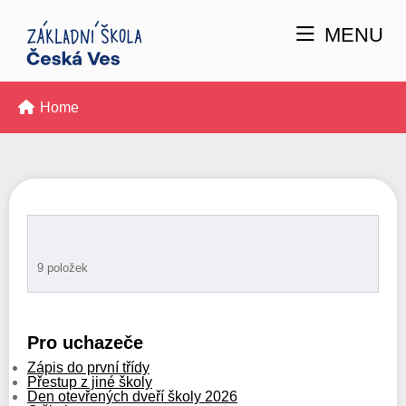
MENU
Home
9 položek
Pro uchazeče
Zápis do první třídy
Přestup z jiné školy
Den otevřených dveří školy 2026