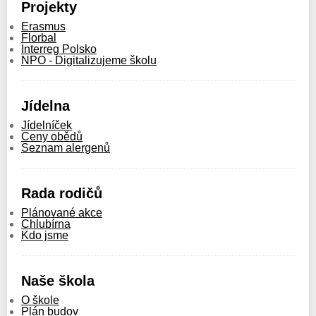
Projekty
Erasmus
Florbal
Interreg Polsko
NPO - Digitalizujeme školu
Jídelna
Jídelníček
Ceny obědů
Seznam alergenů
Rada rodičů
Plánované akce
Chlubírna
Kdo jsme
Naše škola
O škole
Plán budov