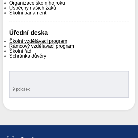
Organizace školního roku
Úspěchy našich žáků
Školní parlament
Úřední deska
Školní vzdělávací program
Rámcový vzdělávací program
Školní řád
Schránka důvěry
9 položek