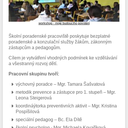
workshop - moje budoucího povolání
Školní poradenské pracoviště poskytuje bezplatné
poradenské a konzulační služby žákům, zákonným
zástupcům a pedagogům.
Cílem je vytvátření vhodných podmínek ke vzdělávání
a všestranný rozvoj dětí.
Pracovní skupinu tvoří:
výchovný poradce – Mgr. Tamara Šašvatová
metodik prevence a zástupce pro 1. stupeň – Mgr.
Leona Steigerová
koordináýtorka preventivních aktivit – Mgr. Kristina
Pospíšilová
speciální pedagog – Bc. Ela Dítě
školní psycholog - Mgr. Michaela Kovaříková