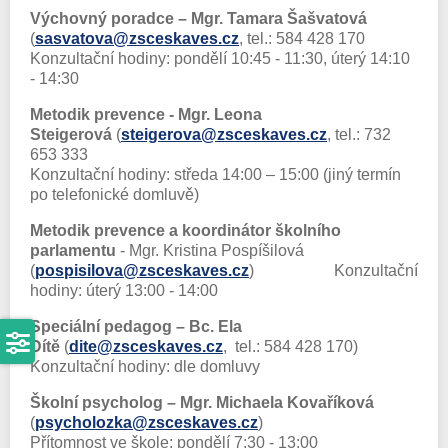
Výchovný poradce – Mgr. Tamara Šašvatová
(
sasvatova@zsceskaves.cz
, tel.: 584 428 170
Konzultační hodiny: pondělí 10:45 - 11:30, úterý 14:10
- 14:30
Metodik prevence - Mgr. Leona
Steigerová
(
steigerova@zsceskaves.cz
, tel.: 732
653 333
Konzultační hodiny: středa 14:00 – 15:00 (jiný termín
po telefonické domluvě)
Metodik prevence a koordinátor školního
parlamentu
- Mgr. Kristina Pospíšilová
(
pospisilova@zsceskaves.cz
) Konzultační
hodiny: úterý 13:00 - 14:00
Speciální pedagog – Bc. Ela
Dítě
(
dite@zsceskaves.cz
, tel.: 584 428 170)
Konzultační hodiny: dle domluvy
Školní psycholog – Mgr. Michaela Kovaříková
(
psycholozka@zsceskaves.cz
)
Přítomnost ve škole: pondělí 7:30 - 13:00