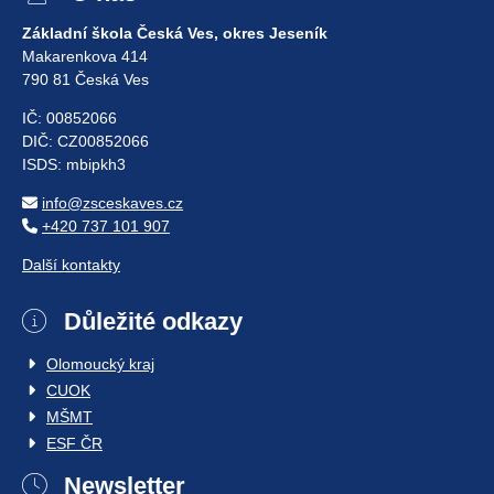
Základní škola Česká Ves, okres Jeseník
Makarenkova 414
790 81 Česká Ves
IČ: 00852066
DIČ: CZ00852066
ISDS: mbipkh3
info@zsceskaves.cz
+420 737 101 907
Další kontakty
Důležité odkazy
Olomoucký kraj
CUOK
MŠMT
ESF ČR
Newsletter