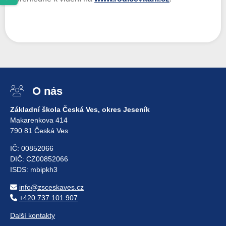
O nás
Základní škola Česká Ves, okres Jeseník
Makarenkova 414
790 81 Česká Ves
IČ: 00852066
DIČ: CZ00852066
ISDS: mbipkh3
info@zsceskaves.cz
+420 737 101 907
Další kontakty