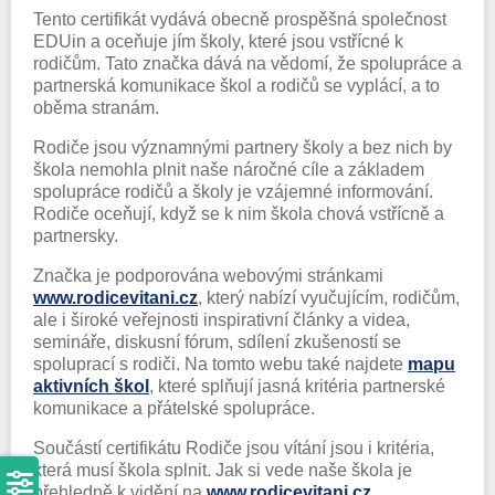
Tento certifikát vydává obecně prospěšná společnost
EDUin a oceňuje jím školy, které jsou vstřícné k
rodičům. Tato značka dává na vědomí, že spolupráce a
partnerská komunikace škol a rodičů se vyplácí, a to
oběma stranám.
Rodiče jsou významnými partnery školy a bez nich by
škola nemohla plnit naše náročné cíle a základem
spolupráce rodičů a školy je vzájemné informování.
Rodiče oceňují, když se k nim škola chová vstřícně a
partnersky.
Značka je podporována webovými stránkami
www.rodicevitani.cz
, který nabízí vyučujícím, rodičům,
ale i široké veřejnosti inspirativní články a videa,
semináře, diskusní fórum, sdílení zkušeností se
spoluprací s rodiči. Na tomto webu také najdete
mapu
aktivních škol
, které splňují jasná kritéria partnerské
komunikace a přátelské spolupráce.
Součástí certifikátu Rodiče jsou vítání jsou i kritéria,
která musí škola splnit. Jak si vede naše škola je
přehledně k vidění na
www.rodicevitani.cz
.