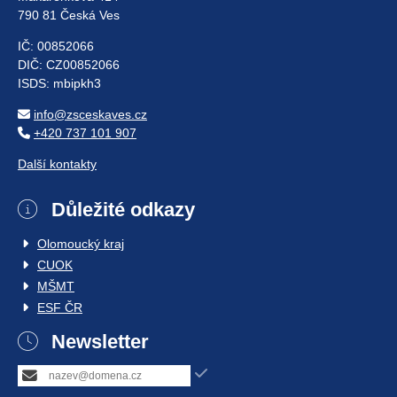
790 81 Česká Ves
IČ: 00852066
DIČ: CZ00852066
ISDS: mbipkh3
info@zsceskaves.cz
+420 737 101 907
Další kontakty
Důležité odkazy
Olomoucký kraj
CUOK
MŠMT
ESF ČR
Newsletter