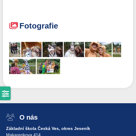
Fotografie
O nás
Základní škola Česká Ves, okres Jeseník
Makarenkova 414