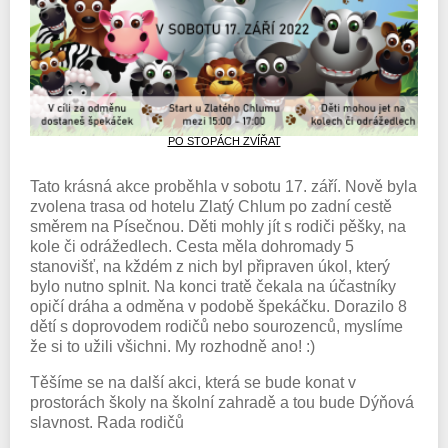
PO STOPÁCH ZVÍŘAT
Tato krásná akce proběhla v sobotu 17. září. Nově byla
zvolena trasa od hotelu Zlatý Chlum po zadní cestě
směrem na Písečnou. Děti mohly jít s rodiči pěšky, na
kole či odrážedlech. Cesta měla dohromady 5
stanovišť, na kždém z nich byl připraven úkol, který
bylo nutno splnit. Na konci tratě čekala na účastníky
opičí dráha a odměna v podobě špekáčku. Dorazilo 8
dětí s doprovodem rodičů nebo sourozenců, myslíme
že si to užili všichni. My rozhodně ano! :)
Těšíme se na další akci, která se bude konat v
prostorách školy na školní zahradě a tou bude Dýňová
slavnost. Rada rodičů