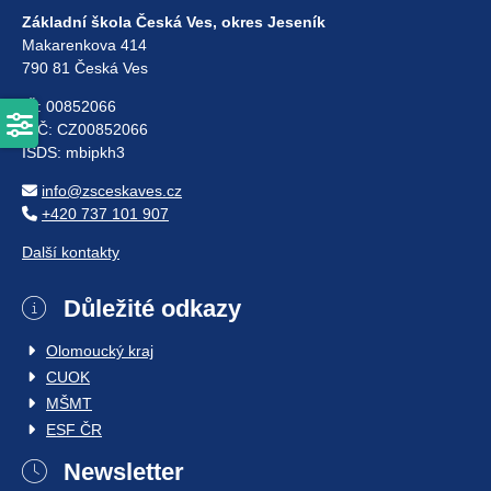
Základní škola Česká Ves, okres Jeseník
Makarenkova 414
790 81 Česká Ves
IČ: 00852066
DIČ: CZ00852066
ISDS: mbipkh3
info@zsceskaves.cz
+420 737 101 907
Další kontakty
Důležité odkazy
Olomoucký kraj
CUOK
MŠMT
ESF ČR
Newsletter