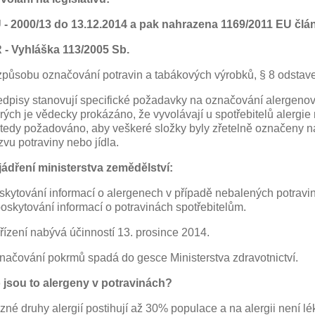
(4)
 - 2000/13 do 13.12.2014 a pak nahrazena 1169/2011 EU člá
 - Vyhláška 113/2005 Sb.
způsobu označování potravin a tabákových výrobků, § 8 odstave
edpisy stanovují specifické požadavky na označování alergenov
(2)
erých je vědecky prokázáno, že vyvolávají u spotřebitelů alergie
 tedy požadováno, aby veškeré složky byly zřetelně označeny n
zvu potraviny nebo jídla.
jádření ministerstva zemědělství:
skytování informací o alergenech v případě nebalených potravin t
poskytování informací o potravinách spotřebitelům.
řízení nabývá účinností 13. prosince 2014.
načování pokrmů spadá do gesce Ministerstva zdravotnictví.
 jsou to alergeny v potravinách?
zné druhy alergií postihují až 30% populace a na alergii není lé