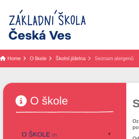
Home
O škole
Školní jídelna
Seznam alergenů
O škole
S
Oz
po
O ŠKOLE
(7)
Od