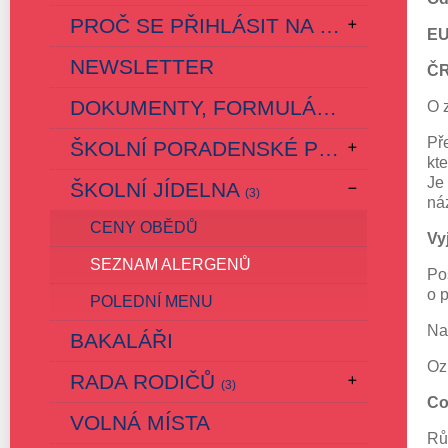
PROČ SE PŘIHLÁSIT NA ČESKOVESKOU ZÁKLADKU?
EU
NEWSLETTER
ČR
DOKUMENTY, FORMULÁŘE, ŠVP
O 
Př
ŠKOLNÍ PORADENSKÉ PRACOVIŠTĚ
kt
Je
ŠKOLNÍ JÍDELNA
(3)
ná
CENY OBĚDŮ
Vy
SEZNAM ALERGENŮ
Po
o 
POLEDNÍ MENU
Na
BAKALÁŘI
Oz
RADA RODIČŮ
(3)
Co
VOLNÁ MÍSTA
Rů