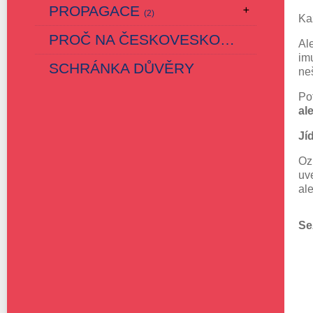
PROPAGACE
(2)
Ka
PROČ NA ČESKOVESKOU ZÁKLADKU
Al
im
SCHRÁNKA DŮVĚRY
ne
Po
al
Jí
Oz
uv
al
Se