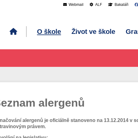
Webmail
ALF
Bakaláři
O škole
Život ve škole
Gra
eznam alergenů
načování alergenů je oficiálně stanoveno na 13.12.2014 v s
travinovým právem.
volání na legislativu: