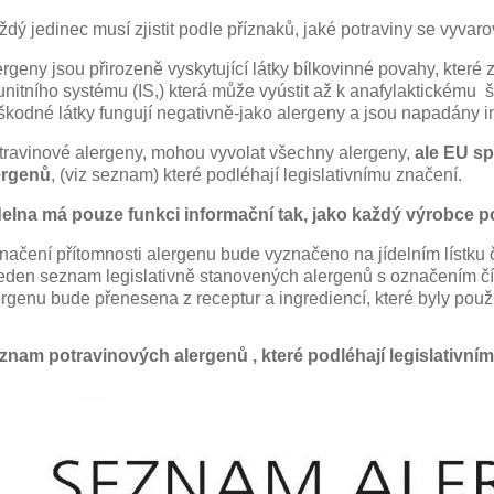
ždý jedinec musí zjistit podle příznaků, jaké potraviny se vyvaro
ergeny jsou přirozeně vyskytující látky bílkovinné povahy, které
unitního systému (IS,) která může vyústit až k anafylaktickému 
škodné látky fungují negativně-jako alergeny a jsou napadány
travinové alergeny, mohou vyvolat všechny alergeny,
ale EU sp
ergenů
, (viz seznam) které podléhají legislativnímu značení.
delna má pouze funkci informační tak, jako každý výrobce p
načení přítomnosti alergenu bude vyznačeno na jídelním lístku čí
eden seznam legislativně stanovených alergenů s označením čísla
ergenu bude přenesena z receptur a ingrediencí, které byly použi
znam potravinových alergenů , které podléhají legislativní