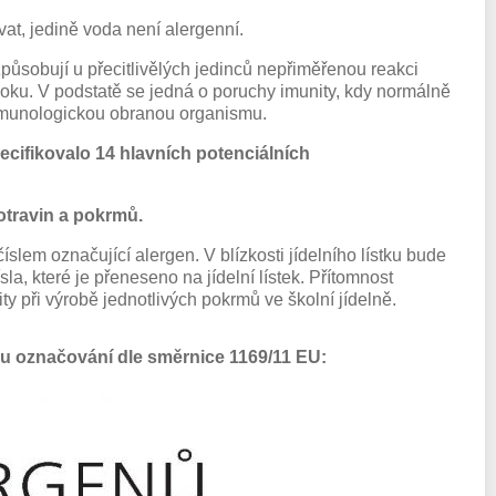
vat, jedině voda není alergenní.
 způsobují u přecitlivělých jedinců nepřiměřenou reakci
šoku. V podstatě se jedná o poruchy imunity, kdy normálně
 imunologickou obranou organismu.
ecifikovalo 14 hlavních potenciálních
otravin a pokrmů.
slem označující alergen. V blízkosti jídelního lístku bude
, které je přeneseno na jídelní lístek. Přítomnost
ty při výrobě jednotlivých pokrmů ve školní jídelně.
mu označování dle směrnice 1169/11 EU: