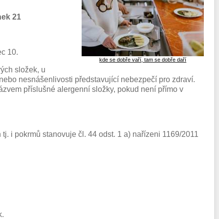
nek 21
c 10.
kde se dobře vaří, tam se dobře daří
ých složek, u
 nebo nesnášenlivosti představující nebezpečí pro zdraví.
ázvem příslušné alergenní složky, pokud není přímo v
j. i pokrmů stanovuje čl. 44 odst. 1 a) nařízeni 1169/2011
k.