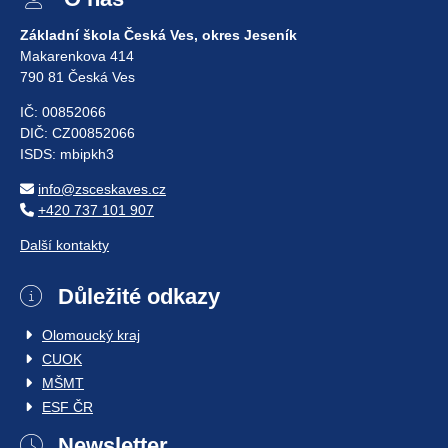
Základní škola Česká Ves, okres Jeseník
Makarenkova 414
790 81 Česká Ves
IČ: 00852066
DIČ: CZ00852066
ISDS: mbipkh3
info@zsceskaves.cz
+420 737 101 907
Další kontakty
Důležité odkazy
Olomoucký kraj
CUOK
MŠMT
ESF ČR
Newsletter