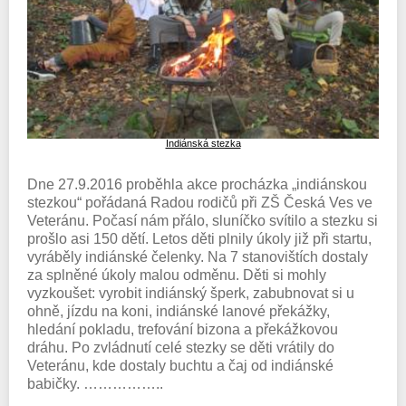
Indiánská stezka
Dne 27.9.2016 proběhla akce procházka „indiánskou
stezkou“ pořádaná Radou rodičů při ZŠ Česká Ves ve
Veteránu. Počasí nám přálo, sluníčko svítilo a stezku si
prošlo asi 150 dětí. Letos děti plnily úkoly již při startu,
vyráběly indiánské čelenky. Na 7 stanovištích dostaly
za splněné úkoly malou odměnu. Děti si mohly
vyzkoušet: vyrobit indiánský šperk, zabubnovat si u
ohně, jízdu na koni, indiánské lanové překážky,
hledání pokladu, trefování bizona a překážkovou
dráhu. Po zvládnutí celé stezky se děti vrátily do
Veteránu, kde dostaly buchtu a čaj od indiánské
babičky. ……………..