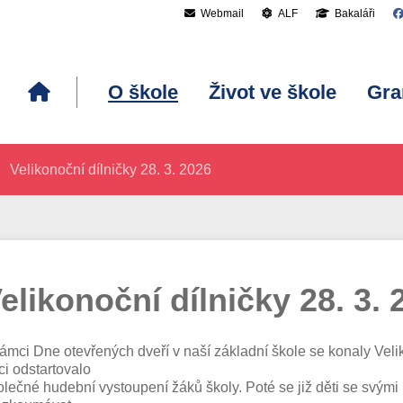
Webmail
ALF
Bakaláři
O škole
Život ve škole
Gra
Velikonoční dílničky 28. 3. 2026
elikonoční dílničky 28. 3. 
rámci Dne otevřených dveří v naší základní škole se konaly Velik
ci odstartovalo
olečné hudební vystoupení žáků školy. Poté se již děti se svými r