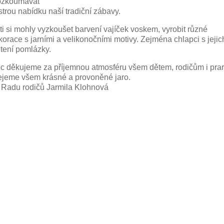
ozkoumávat
strou nabídku naší tradiční zábavy.
(4)
ti si mohly vyzkoušet barvení vajíček voskem, vyrobit různé
orace s jarními a velikonočními motivy. Zejména chlapci s jejich 
etení pomlázky.
c děkujeme za příjemnou atmosféru všem dětem, rodičům i pra
(2)
ejeme všem krásné a provoněné jaro.
 Radu rodičů Jarmila Klohnová