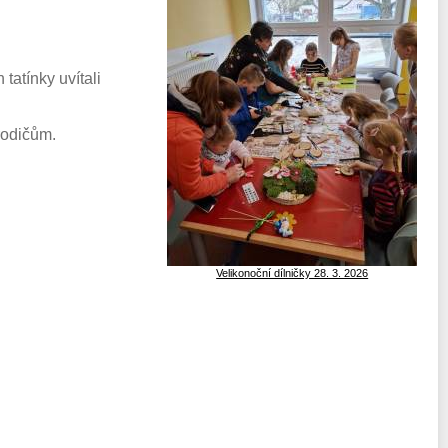
tatínky uvítali
rodičům.
Velikonoční dílničky 28. 3. 2026