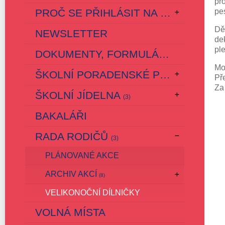
pr
PROČ SE PŘIHLÁSIT NA ČESKOVESKOU ZÁKLADKU?
pe
Dě
NEWSLETTER
dek
pl
DOKUMENTY, FORMULÁŘE, ŠVP
Mo
ŠKOLNÍ PORADENSKÉ PRACOVIŠTĚ
Př
Za
ŠKOLNÍ JÍDELNA
(3)
BAKALÁŘI
RADA RODIČŮ
(3)
PLÁNOVANÉ AKCE
ARCHIV AKCÍ
(8)
VELIKONOČNÍ DÍLNIČKY
VOLNÁ MÍSTA