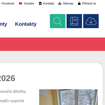
Facebook
Youtube
Kontakty
Sitemap
Přihlásit se
nty
Kontakty
2026
onoční dílničky.
odiči rozprchli