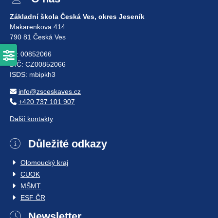
Základní škola Česká Ves, okres Jeseník
Makarenkova 414
790 81 Česká Ves
IČ: 00852066
DIČ: CZ00852066
ISDS: mbipkh3
info@zsceskaves.cz
+420 737 101 907
Další kontakty
Důležité odkazy
Olomoucký kraj
CUOK
MŠMT
ESF ČR
Newsletter