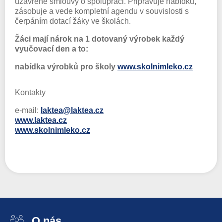
uzavřené smlouvy o spolupráci. Připravuje nabídku,
zásobuje a vede kompletní agendu v souvislosti s
čerpáním dotací žáky ve školách.
Žáci mají nárok na 1 dotovaný výrobek každý
vyučovací den a to:
nabídka výrobků pro školy
www.skolnimleko.cz
Kontakty
e-mail:
laktea@laktea.cz
www.laktea.cz
www.skolnimleko.cz
O nás