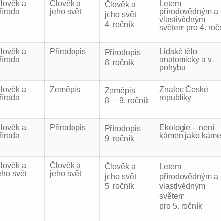
lověk a
Člověk a
Letem
Člověk a
říroda
jeho svět
přírodovědným a
jeho svět
vlastivědným
4. ročník
světem pro 4. roč
lověk a
Přírodopis
Lidské tělo
Přírodopis
říroda
anatomicky a v
8. ročník
pohybu
lověk a
Zeměpis
Znalec České
Zeměpis
říroda
republiky
8. – 9. ročník
lověk a
Přírodopis
Ekologie – není
Přírodopis
říroda
kámen jako kám
9. ročník
lověk a
Člověk a
Člověk a
Letem
eho svět
jeho svět
jeho svět
přírodovědným a
5. ročník
vlastivědným
světem
pro 5. ročník