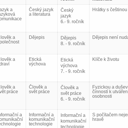
azyk a
Český jazyk
Hrátky s češtinou
Český
azyková
a literatura
jazyk
omunikace
6.- 9. ročník
lověk a
Dějepis
Dějepis není nud
Dějepis
polečnost
8. - 9. ročník
lověk a
Etická
Klíče k životu
Etická
draví
výchova
výchova
7. - 9. ročník
lověk a
Člověk a
Fyzickou a dušev
Člověk a
vět práce
svět práce
činností k utvářen
svět práce
osobnosti
6. - 9. ročník
nformační a
Informační a
S počítačem neje
Informační a
omunikační
komunikační
hravě
komunikační
echnologie
technologie
technologie