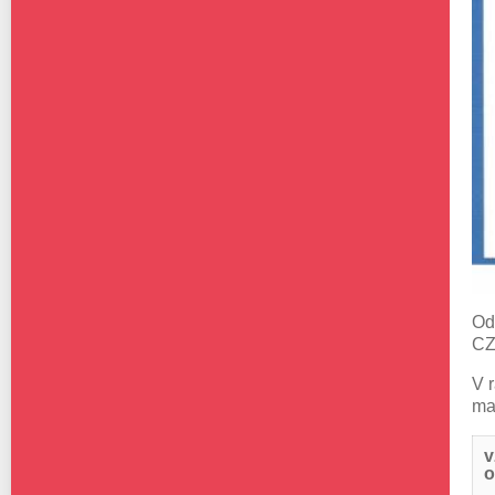
Od
CZ
V 
ma
v
o