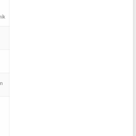
ník
en