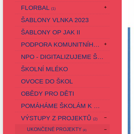
FLORBAL
(1)
ŠABLONY VLNKA 2023
ŠABLONY OP JAK II
PODPORA KOMUNITNÍHO ŽIVOTA
(3)
NPO - DIGITALIZUJEME ŠKOLU
ŠKOLNÍ MLÉKO
OVOCE DO ŠKOL
OBĚDY PRO DĚTI
POMÁHÁME ŠKOLÁM K ÚSPĚCHU
VÝSTUPY Z PROJEKTŮ
(2)
UKONČENÉ PROJEKTY
(4)