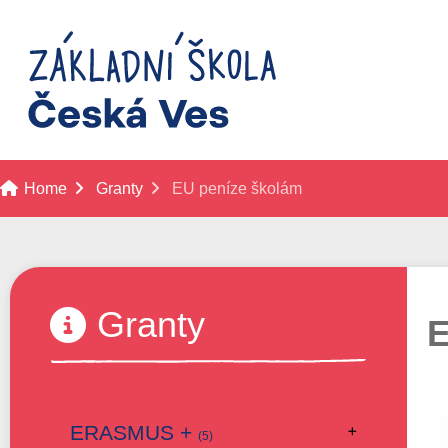
Home
Granty
EU peníze školám
Granty
E
ERASMUS +
(5)