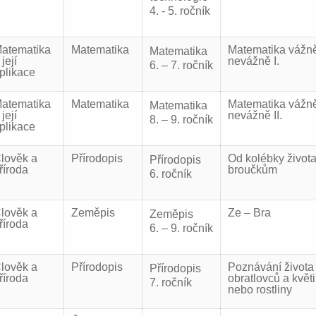
4. - 5. ročník
atematika
Matematika
Matematika vážně
Matematika
 její
nevážně I.
6. – 7. ročník
plikace
atematika
Matematika
Matematika vážně
Matematika
 její
nevážně II.
8. – 9. ročník
plikace
lověk a
Přírodopis
Od kolébky života
Přírodopis
říroda
broučkům
6. ročník
lověk a
Zeměpis
Ze – Bra
Zeměpis
říroda
6. – 9. ročník
lověk a
Přírodopis
Poznávání života
Přírodopis
říroda
obratlovců a květ
7. ročník
nebo rostliny