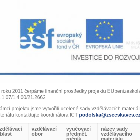
 roku 2011 čerpáme finanční prostředky projektu EUpenizeskolam
.1.07/1.4.00/21.2662
rámci projektu jsme vytvořili ucelené sady vzdělávacích materiál
teriálu kontaktujte koordinátora ICT
podolska@zsceskaves.c
zdělávací
vzdělávací
vyučovací
název sady
blast
obor
předmět,
vzdělávacího
ročník
materiálu