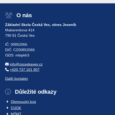
O nás
Základní škola Česká Ves, okres Jeseník
Makarenkova 414
790 81 Česká Ves
IČ: 00852066
DIČ: CZ00852066
ISDS: mbipkh3
info@zsceskaves.cz
+420 737 101 907
Další kontakty
Důležité odkazy
Olomoucký kraj
CUOK
MŠMT