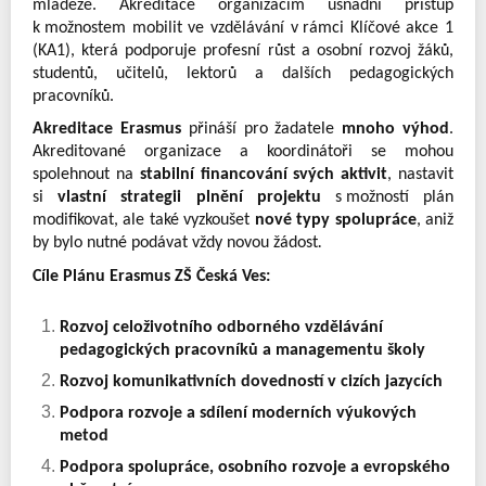
mládeže. Akreditace organizacím usnadní přístup 
k možnostem mobilit ve vzdělávání v rámci Klíčové akce 1 
(KA1), která podporuje profesní růst a osobní rozvoj žáků, 
studentů, učitelů, lektorů a dalších pedagogických 
pracovníků.
Akreditace Erasmus
 přináší pro žadatele 
mnoho výhod
. 
Akreditované organizace a koordinátoři se mohou 
spolehnout na 
stabilní financování svých aktivit
, nastavit 
si 
vlastní strategii plnění projektu
 s možností plán 
modifikovat, ale také vyzkoušet 
nové typy spolupráce
, aniž 
by bylo nutné podávat vždy novou žádost
.
Cíle Plánu Erasmus ZŠ Česká Ves:
Rozvoj celoživotního odborného vzdělávání 
pedagogických pracovníků a managementu školy
Rozvoj komunikativních dovedností v cizích jazycích
Podpora rozvoje a sdílení moderních výukových 
metod
Podpora spolupráce, osobního rozvoje a evropského 