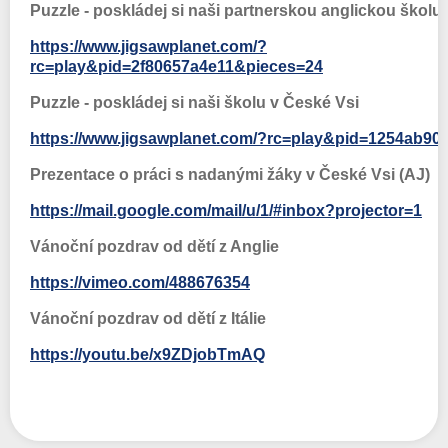
Puzzle - poskládej si naši partnerskou anglickou školu
https://www.jigsawplanet.com/?
rc=play&pid=2f80657a4e11&pieces=24
Puzzle - poskládej si naši školu v České Vsi
https://www.jigsawplanet.com/?rc=play&pid=1254ab90
Prezentace o práci s nadanými žáky v České Vsi (AJ)
https://mail.google.com/mail/u/1/#inbox?projector=1
Vánoční pozdrav od dětí z Anglie
https://vimeo.com/488676354
Vánoční pozdrav od dětí z Itálie
https://youtu.be/x9ZDjobTmAQ