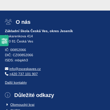
O nás
Základní škola Česká Ves, okres Jeseník
Makarenkova 414
790 81 Česká Ves
IČ: 00852066
DIČ: CZ00852066
ISDS: mbipkh3
info@zsceskaves.cz
+420 737 101 907
Další kontakty
Důležité odkazy
Olomoucký kraj