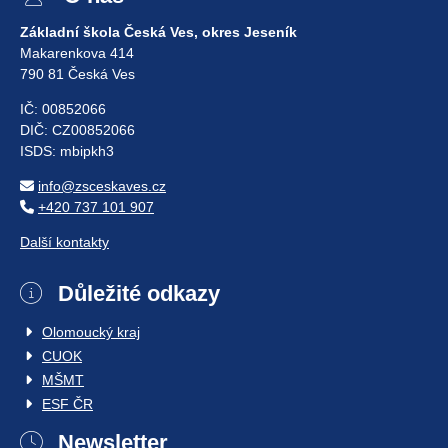
Základní škola Česká Ves, okres Jeseník
Makarenkova 414
790 81 Česká Ves
IČ: 00852066
DIČ: CZ00852066
ISDS: mbipkh3
info@zsceskaves.cz
+420 737 101 907
Další kontakty
Důležité odkazy
Olomoucký kraj
CUOK
MŠMT
ESF ČR
Newsletter