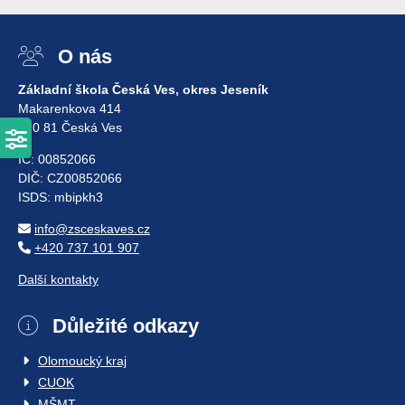
O nás
Základní škola Česká Ves, okres Jeseník
Makarenkova 414
790 81 Česká Ves
IČ: 00852066
DIČ: CZ00852066
ISDS: mbipkh3
info@zsceskaves.cz
+420 737 101 907
Další kontakty
Důležité odkazy
Olomoucký kraj
CUOK
MŠMT