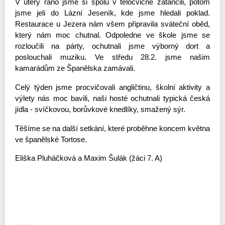
V úterý ráno jsme si spolu v tělocvičně zatančili, potom 
jsme jeli do Lázní Jeseník, kde jsme hledali poklad. 
Restaurace u Jezera nám všem připravila sváteční oběd, 
který nám moc chutnal. Odpoledne ve škole jsme se 
rozloučili na párty, ochutnali jsme výborný dort a 
poslouchali muziku. 
Ve středu 28.2. jsme našim 
kamarádům ze Španělska zamávali. 
Celý týden jsme procvičovali angličtinu, školní aktivity a 
výlety nás moc bavili, naši hosté ochutnali typická česká 
jídla - svíčkovou, borůvkové knedlíky, smažený sýr.
Těšíme se na další setkání, které proběhne koncem května 
ve španělské Tortose.
Eliška Pluháčková a Maxim Šulák (žáci 7. A)