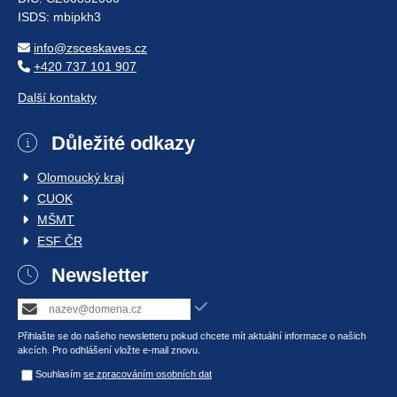
ISDS: mbipkh3
info@zsceskaves.cz
+420 737 101 907
Další kontakty
Důležité odkazy
Olomoucký kraj
CUOK
MŠMT
ESF ČR
Newsletter
Přihlašte se do našeho newsletteru pokud chcete mít aktuální informace o našich
akcích. Pro odhlášení vložte e-mail znovu.
Souhlasím
se zpracováním osobních dat