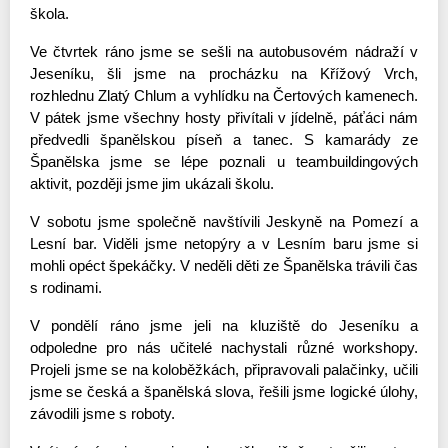
škola.
Ve čtvrtek ráno jsme se sešli na autobusovém nádraží v 
Jeseníku, šli jsme na procházku na Křížový Vrch, 
rozhlednu Zlatý Chlum a vyhlídku na Čertových kamenech. 
V pátek jsme všechny hosty přivítali v jídelně, páťáci nám 
předvedli španělskou píseň a tanec. S kamarády ze 
Španělska jsme se lépe poznali u teambuildingových 
aktivit, později jsme jim ukázali školu.
V sobotu jsme společně navštívili Jeskyně na Pomezí a 
Lesní bar. Viděli jsme netopýry a v Lesním baru jsme si 
mohli opéct špekáčky. 
V neděli děti ze Španělska trávili čas 
s rodinami.
V pondělí ráno jsme jeli na kluziště do Jeseníku a 
odpoledne pro nás učitelé nachystali různé workshopy. 
Projeli jsme se na koloběžkách, připravovali palačinky, učili 
jsme se česká a španělská slova, řešili jsme logické úlohy, 
závodili jsme s roboty. 