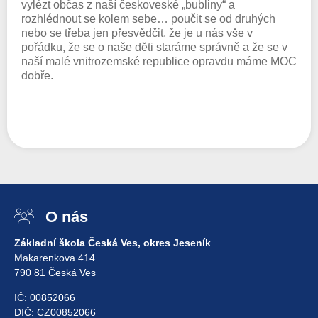
vylézt občas z naší českoveské „bubliny“ a
rozhlédnout se kolem sebe… poučit se od druhých
nebo se třeba jen přesvědčit, že je u nás vše v
pořádku, že se o naše děti staráme správně a že se v
naší malé vnitrozemské republice opravdu máme MOC
dobře.
O nás
Základní škola Česká Ves, okres Jeseník
Makarenkova 414
790 81 Česká Ves
IČ: 00852066
DIČ: CZ00852066