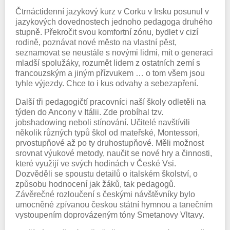
Čtrnáctidenní jazykový kurz v Corku v Irsku posunul v
jazykových dovednostech jednoho pedagoga druhého
stupně. Překročit svou komfortní zónu, bydlet v cizí
rodině, poznávat nové město na vlastní pěst,
seznamovat se neustále s novými lidmi, mít o generaci
mladší spolužáky, rozumět lidem z ostatních zemí s
francouzským a jiným přízvukem … o tom všem jsou
tyhle výjezdy. Chce to i kus odvahy a sebezapření.
Další tři pedagogičtí pracovníci naší školy odletěli na
týden do Ancony v Itálii. Zde probíhal tzv.
jobshadowing neboli stínování. Učitelé navštívili
několik různých typů škol od mateřské, Montessori,
prvostupňové až po ty druhostupňové. Měli možnost
srovnat výukové metody, naučit se nové hry a činnosti,
které využijí ve svých hodinách v České Vsi.
Dozvěděli se spoustu detailů o italském školství, o
způsobu hodnocení jak žáků, tak pedagogů.
Závěrečné rozloučení s českými návštěvníky bylo
umocněné zpívanou českou státní hymnou a tanečním
vystoupením doprovázeným tóny Smetanovy Vltavy.