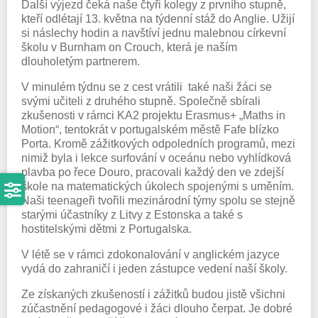
Další výjezd čeká naše čtyři kolegy z prvního stupně,
kteří odlétají 13. května na týdenní stáž do Anglie. Užijí
si náslechy hodin a navštíví jednu malebnou církevní
školu v Burnham on Crouch, která je naším
dlouholetým partnerem.
V minulém týdnu se z cest vrátili také naši žáci se
svými učiteli z druhého stupně. Společně sbírali
zkušenosti v rámci KA2 projektu Erasmus+ „Maths in
Motion“, tentokrát v portugalském městě Fafe blízko
Porta. Kromě zážitkových odpoledních programů, mezi
nimiž byla i lekce surfování v oceánu nebo vyhlídková
plavba po řece Douro, pracovali každý den ve zdejší
škole na matematických úkolech spojenými s uměním.
Naši teenageři tvořili mezinárodní týmy spolu se stejně
starými účastníky z Litvy z Estonska a také s
hostitelskými dětmi z Portugalska.
V létě se v rámci zdokonalování v anglickém jazyce
vydá do zahraničí i jeden zástupce vedení naší školy.
Ze získaných zkušeností i zážitků budou jistě všichni
zúčastnění pedagogové i žáci dlouho čerpat. Je dobré