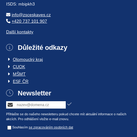
ISDS: mbipkh3
info@zsceskaves.cz
+420 737 101 907
Další kontakty
Důležité odkazy
Olomoucký kraj
CUOK
MŠMT
ESF ČR
Newsletter
Přihlašte se do našeho newsletteru pokud chcete mít aktuální informace o našich
akcích. Pro odhlášení vložte e-mail znovu.
Souhlasím
se zpracováním osobních dat