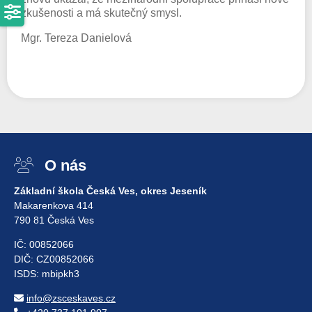
zkušenosti a má skutečný smysl.
Mgr. Tereza Danielová
O nás
Základní škola Česká Ves, okres Jeseník
Makarenkova 414
790 81 Česká Ves
IČ: 00852066
DIČ: CZ00852066
ISDS: mbipkh3
info@zsceskaves.cz