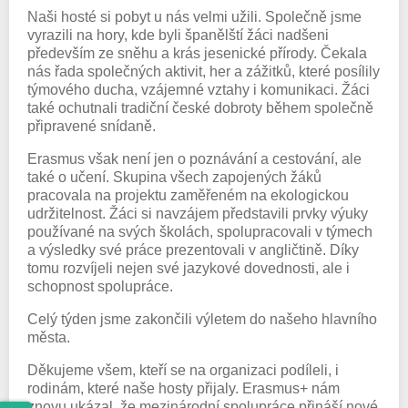
Naši hosté si pobyt u nás velmi užili. Společně jsme
vyrazili na hory, kde byli španělští žáci nadšeni
především ze sněhu a krás jesenické přírody. Čekala
nás řada společných aktivit, her a zážitků, které posílily
týmového ducha, vzájemné vztahy i komunikaci. Žáci
také ochutnali tradiční české dobroty během společně
připravené snídaně.
Erasmus však není jen o poznávání a cestování, ale
také o učení. Skupina všech zapojených žáků
pracovala na projektu zaměřeném na ekologickou
udržitelnost. Žáci si navzájem představili prvky výuky
používané na svých školách, spolupracovali v týmech
a výsledky své práce prezentovali v angličtině. Díky
tomu rozvíjeli nejen své jazykové dovednosti, ale i
schopnost spolupráce.
Celý týden jsme zakončili výletem do našeho hlavního
města.
Děkujeme všem, kteří se na organizaci podíleli, i
rodinám, které naše hosty přijaly. Erasmus+ nám
znovu ukázal, že mezinárodní spolupráce přináší nové